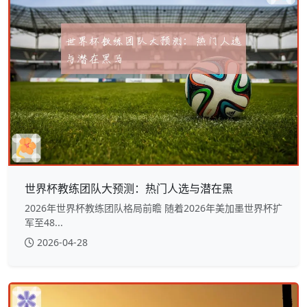
世界杯教练团队大预测：热门人选与潜在黑
2026年世界杯教练团队格局前瞻 随着2026年美加墨世界杯扩
军至48...
2026-04-28