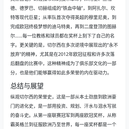
德、德罗巴、切赫组成的“铁血中轴”，到阿扎尔、坎
特等现代巨星；从率队首次夺得英超的穆里尼奥，到
完成欧冠终极梦想的迪马特奥，再到二度登顶的图赫
尔……每一位教练和球员都在奖杯上刻下了自己的名
字。更关键的是，切尔西在多次逆境中展现出的“永不
放弃”的精神，尤其是在2012年欧冠征程和许多次落
后翻盘的比赛中，这种精神成为了俱乐部文化的一部
分，也是他们能够赢得如此多荣誉的内在驱动力。
总结与展望
纵观切尔西的荣誉史，这是一部从本土劲旅到欧洲豪
门的进化史，是一部用投资、规划、汗水与泪水写就
的奋斗史。从第一座联赛冠军到两座欧冠奖杯，从称
霸英格兰到征服欧洲乃至世界，每一座奖杯都是一个