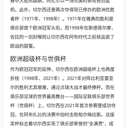
赛中大胜阿森纳，阿扎尔以一场完美的表现告别蓝
桥。此外，切尔西还曾两次夺得现已停办的欧洲优胜
者杯（1971年、1998年）。1971年在雅典的胜利是
俱乐部首个欧洲冠军头衔，而1998年在斯德哥尔摩，
佐拉的一剑封喉则让切尔西在阿布时代之前就品尝了
欧战的甜蜜。
欧洲超级杯与世俱杯
作为欧冠冠军的延伸，切尔西在欧洲超级杯上也两度
折桂（1998年、2021年）。2021年对阵比利亚雷亚
尔的胜利尤其艰难，通过点球大战才最终捧杯。而在
俱乐部足球的世界最高舞台——国际足联俱乐部世界
杯（世俱杯）上，切尔西在2021年首次参赛便成功夺
冠，在阿布扎比的决赛中加时击败帕尔梅拉斯。这座
奖杯标志着切尔西实现了俱乐部荣誉的“全满贯”，成