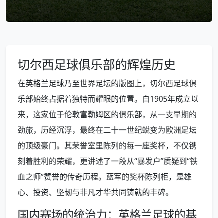
切尔西足球俱乐部的辉煌历史
在英格兰足球乃至世界足坛的版图上，切尔西足球俱
乐部始终占据着独特而耀眼的位置。自1905年成立以
来，这家位于伦敦富勒姆区的俱乐部，从一支早期的
劲旅，历经沉浮，最终在二十一世纪蜕变为欧洲足坛
的顶级豪门。其荣誉室里陈列的每一座奖杯，不仅镌
刻着胜利的荣耀，更讲述了一段从“暴发户”质疑到“铁
血之师”赞誉的传奇历程。蓝军的奖杯陈列柜，是雄
心、投资、坚韧与非凡才华共同铸就的丰碑。
国内赛场的统治力：英格兰足球的基