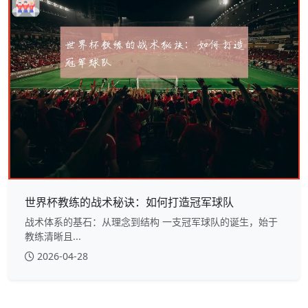
世界杯教练的战术秘诀：如何打造冠军球队
战术体系的基石：从理念到结构 一支冠军球队的诞生，始于
教练清晰且...
2026-04-28