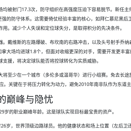
均被射门17.3次，防守组织在高强度压迫下容易脱节。新任主帅
更强的防守体系。这需要倚仗经验丰富的核心，如拜仁慕尼黑后卫
障作用。减少个人失误和定位球失分，是取得积分的先决条件。
器。戴维斯的左路爆破、布坎南的右路冲击，以及头号射手乔纳
拿大场均进球1.8个，但面对收缩更深的对手，需要开发更丰富
传球支援，将决定球队能否将控球转化为实质威胁。
大将至少在一个城市（多伦多或温哥华）进行小组赛。免去长途
效应。关键在于将压力转化为动力，避免2010年南非队作为东道
的巅峰与隐忧
25-29岁的职业巅峰年龄。这是球队实现目标最宝贵的资产。
26岁，世界顶级边路球员。他的健康状态和场上位置（左后卫