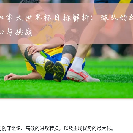
的防守组织、高效的进攻转换，以及主场优势的最大化。