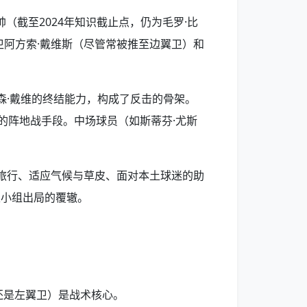
（截至2024年知识截止点，仍为毛罗·比
阿方索·戴维斯（尽管常被推至边翼卫）和
森·戴维的终结能力，构成了反击的骨架。
的阵地战手段。中场球员（如斯蒂芬·尤斯
旅行、适应气候与草皮、面对本土球迷的助
主小组出局的覆辙。
还是左翼卫）是战术核心。