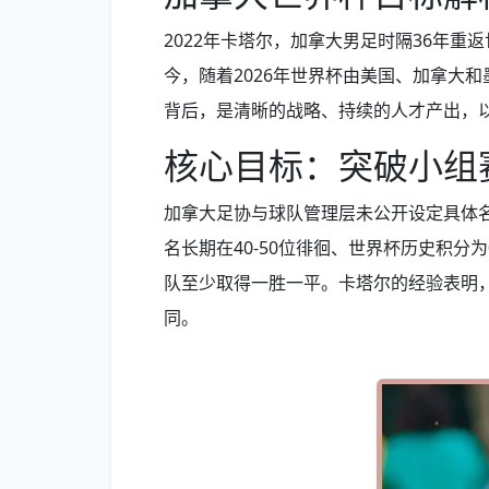
2022年卡塔尔，加拿大男足时隔36年
今，随着2026年世界杯由美国、加拿大
背后，是清晰的战略、持续的人才产出，
核心目标：突破小组
加拿大足协与球队管理层未公开设定具体
名长期在40-50位徘徊、世界杯历史积
队至少取得一胜一平。卡塔尔的经验表明，
同。